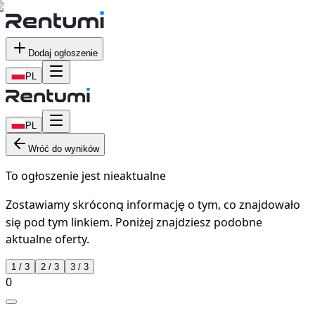
Dodaj ogłoszenie
PL
PL
Wróć do wyników
To ogłoszenie jest nieaktualne
Zostawiamy skróconą informację o tym, co znajdowało
się pod tym linkiem. Poniżej znajdziesz podobne
aktualne oferty.
1
/
3
2
/
3
3
/
3
0