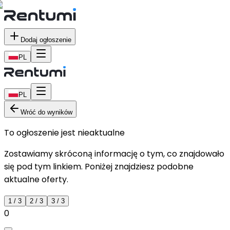
Dodaj ogłoszenie
PL
PL
Wróć do wyników
To ogłoszenie jest nieaktualne
Zostawiamy skróconą informację o tym, co znajdowało
się pod tym linkiem. Poniżej znajdziesz podobne
aktualne oferty.
1
/
3
2
/
3
3
/
3
0