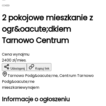
2 pokojowe mieszkanie z
ogr&oacute;dkiem
Tarnowo Centrum
Cena wynajmu
2400
zł/mies.
Udostępnij
Kopiuj link
Tarnowo Podg&oacute;rne, Centrum Tarnowo
Podg&oacute;rne
mieszkanie
wynajem
Informacje o ogłoszeniu