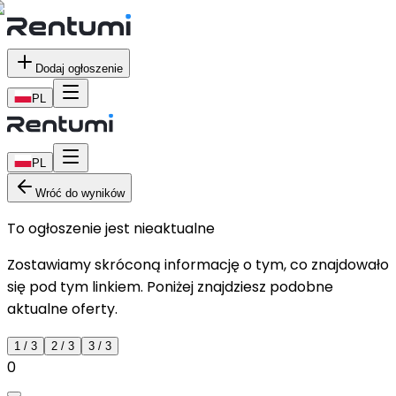
Dodaj ogłoszenie
PL
PL
Wróć do wyników
To ogłoszenie jest nieaktualne
Zostawiamy skróconą informację o tym, co znajdowało
się pod tym linkiem. Poniżej znajdziesz podobne
aktualne oferty.
1
/
3
2
/
3
3
/
3
0