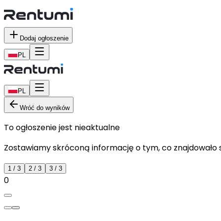
Dodaj ogłoszenie
PL
PL
Wróć do wyników
To ogłoszenie jest nieaktualne
Zostawiamy skróconą informację o tym, co znajdowało si
1
/
3
2
/
3
3
/
3
0