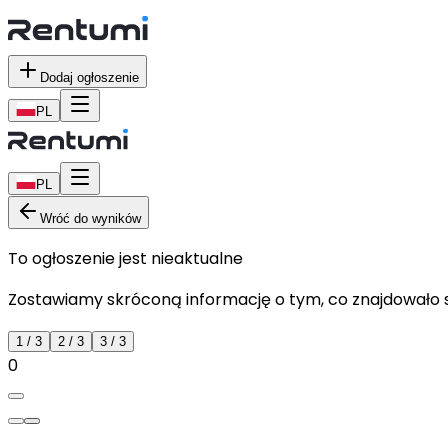
Dodaj ogłoszenie
PL
PL
Wróć do wyników
To ogłoszenie jest nieaktualne
Zostawiamy skróconą informację o tym, co znajdowało si
1
/
3
2
/
3
3
/
3
0