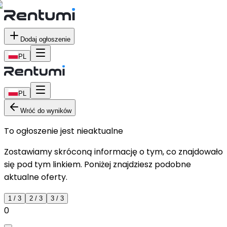
Dodaj ogłoszenie
PL
PL
Wróć do wyników
To ogłoszenie jest nieaktualne
Zostawiamy skróconą informację o tym, co znajdowało
się pod tym linkiem. Poniżej znajdziesz podobne
aktualne oferty.
1
/
3
2
/
3
3
/
3
0