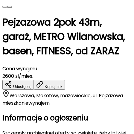
Pejzazowa 2pok 43m,
garaż, METRO Wilanowska,
basen, FITNESS, od ZARAZ
Cena wynajmu
2600
zł/mies.
Udostępnij
Kopiuj link
Warszawa, Mokotów, mazowieckie, ul. Pejzażowa
mieszkanie
wynajem
Informacje o ogłoszeniu
Szczegóły archiwalnej oferty są zwinięte, żeby łatwiej