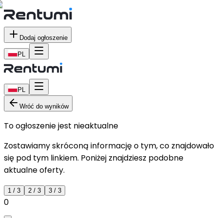
Dodaj ogłoszenie
PL
PL
Wróć do wyników
To ogłoszenie jest nieaktualne
Zostawiamy skróconą informację o tym, co znajdowało
się pod tym linkiem. Poniżej znajdziesz podobne
aktualne oferty.
1
/
3
2
/
3
3
/
3
0