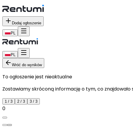
Dodaj ogłoszenie
PL
PL
Wróć do wyników
To ogłoszenie jest nieaktualne
Zostawiamy skróconą informację o tym, co znajdowało si
1
/
3
2
/
3
3
/
3
0