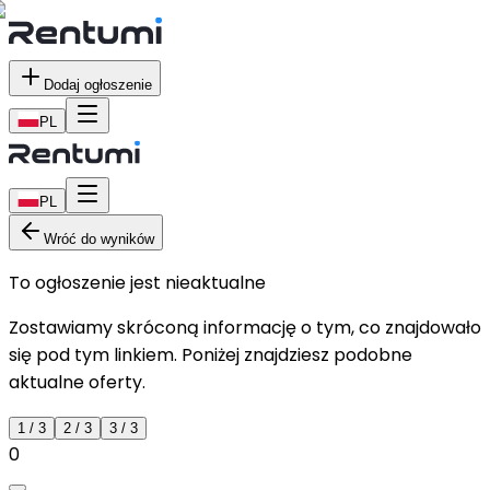
Dodaj ogłoszenie
PL
PL
Wróć do wyników
To ogłoszenie jest nieaktualne
Zostawiamy skróconą informację o tym, co znajdowało
się pod tym linkiem. Poniżej znajdziesz podobne
aktualne oferty.
1
/
3
2
/
3
3
/
3
0