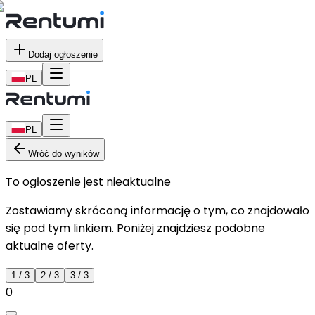
Dodaj ogłoszenie
PL
PL
Wróć do wyników
To ogłoszenie jest nieaktualne
Zostawiamy skróconą informację o tym, co znajdowało
się pod tym linkiem. Poniżej znajdziesz podobne
aktualne oferty.
1
/
3
2
/
3
3
/
3
0