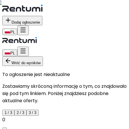
Dodaj ogłoszenie
PL
PL
Wróć do wyników
To ogłoszenie jest nieaktualne
Zostawiamy skróconą informację o tym, co znajdowało
się pod tym linkiem. Poniżej znajdziesz podobne
aktualne oferty.
1
/
3
2
/
3
3
/
3
0