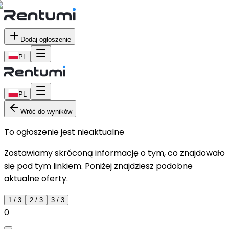
Dodaj ogłoszenie
PL
PL
Wróć do wyników
To ogłoszenie jest nieaktualne
Zostawiamy skróconą informację o tym, co znajdowało
się pod tym linkiem. Poniżej znajdziesz podobne
aktualne oferty.
1
/
3
2
/
3
3
/
3
0