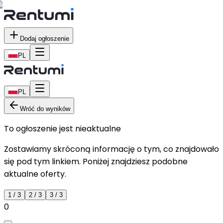
Dodaj ogłoszenie
PL
PL
Wróć do wyników
To ogłoszenie jest nieaktualne
Zostawiamy skróconą informację o tym, co znajdowało
się pod tym linkiem. Poniżej znajdziesz podobne
aktualne oferty.
1
/
3
2
/
3
3
/
3
0