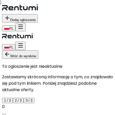
Dodaj ogłoszenie
PL
PL
Wróć do wyników
To ogłoszenie jest nieaktualne
Zostawiamy skróconą informację o tym, co znajdowało
się pod tym linkiem. Poniżej znajdziesz podobne
aktualne oferty.
1
/
3
2
/
3
3
/
3
0