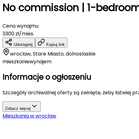
No commission | 1-bedroom 
Cena wynajmu
3300
zł/mies.
Udostępnij
Kopiuj link
wroclaw, Stare Miasto, dolnoslaskie
mieszkanie
wynajem
Informacje o ogłoszeniu
Szczegóły archiwalnej oferty są zwinięte, żeby łatwiej p
Zobacz więcej
Mieszkania
w
wroclaw