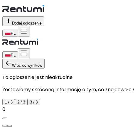
Dodaj ogłoszenie
PL
PL
Wróć do wyników
To ogłoszenie jest nieaktualne
Zostawiamy skróconą informację o tym, co znajdowało si
1
/
3
2
/
3
3
/
3
0