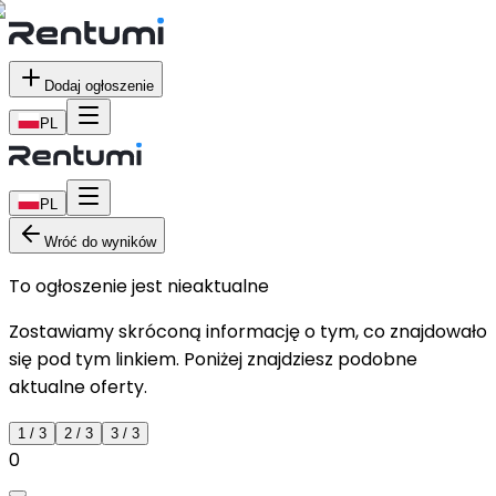
Dodaj ogłoszenie
PL
PL
Wróć do wyników
To ogłoszenie jest nieaktualne
Zostawiamy skróconą informację o tym, co znajdowało
się pod tym linkiem. Poniżej znajdziesz podobne
aktualne oferty.
1
/
3
2
/
3
3
/
3
0