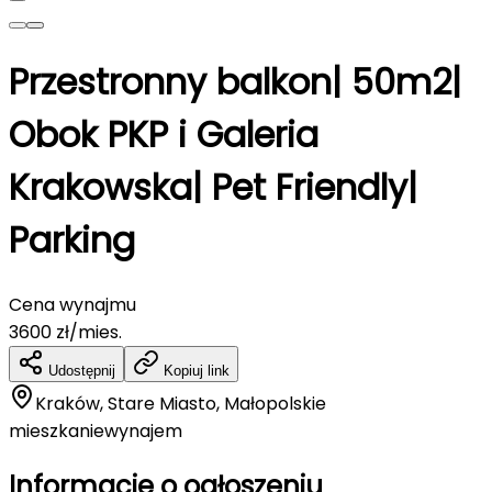
Przestronny balkon| 50m2|
Obok PKP i Galeria
Krakowska| Pet Friendly|
Parking
Cena wynajmu
3600
zł/mies.
Udostępnij
Kopiuj link
Kraków, Stare Miasto, Małopolskie
mieszkanie
wynajem
Informacje o ogłoszeniu