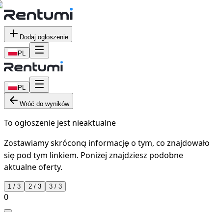
Dodaj ogłoszenie
PL
PL
Wróć do wyników
To ogłoszenie jest nieaktualne
Zostawiamy skróconą informację o tym, co znajdowało
się pod tym linkiem. Poniżej znajdziesz podobne
aktualne oferty.
1
/
3
2
/
3
3
/
3
0