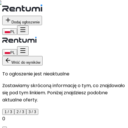
Dodaj ogłoszenie
PL
PL
Wróć do wyników
To ogłoszenie jest nieaktualne
Zostawiamy skróconą informację o tym, co znajdowało
się pod tym linkiem. Poniżej znajdziesz podobne
aktualne oferty.
1
/
3
2
/
3
3
/
3
0