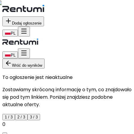
Dodaj ogłoszenie
PL
PL
Wróć do wyników
To ogłoszenie jest nieaktualne
Zostawiamy skróconą informację o tym, co znajdowało
się pod tym linkiem. Poniżej znajdziesz podobne
aktualne oferty.
1
/
3
2
/
3
3
/
3
0