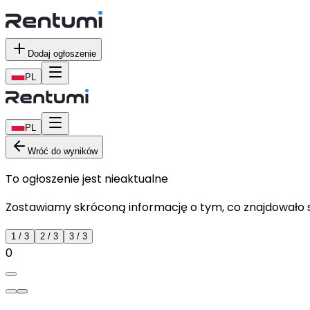
Dodaj ogłoszenie
PL
PL
Wróć do wyników
To ogłoszenie jest nieaktualne
Zostawiamy skróconą informację o tym, co znajdowało si
1
/
3
2
/
3
3
/
3
0