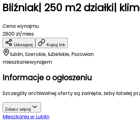
Bliźniak| 250 m2 działki| kl
Cena wynajmu
2800
zł/mies.
Udostępnij
Kopiuj link
lublin, Szerokie, lubelskie, Pszowian
mieszkanie
wynajem
Informacje o ogłoszeniu
Szczegóły archiwalnej oferty są zwinięte, żeby łatwiej p
Zobacz więcej
Mieszkania
w
Lublin