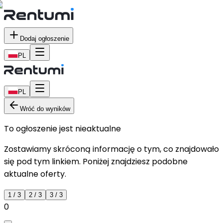
Dodaj ogłoszenie
PL
PL
Wróć do wyników
To ogłoszenie jest nieaktualne
Zostawiamy skróconą informację o tym, co znajdowało
się pod tym linkiem. Poniżej znajdziesz podobne
aktualne oferty.
1
/
3
2
/
3
3
/
3
0