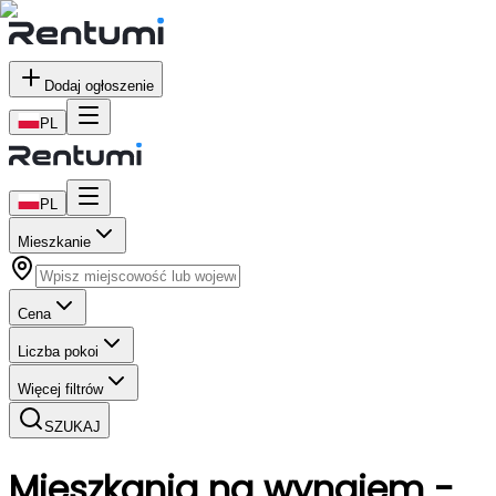
Dodaj ogłoszenie
PL
PL
Mieszkanie
Cena
Liczba pokoi
Więcej filtrów
SZUKAJ
Mieszkania
na wynajem
-