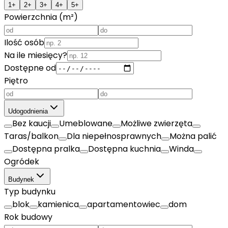
1+
2+
3+
4+
5+
Powierzchnia (m²)
Ilość osób
Na ile miesięcy?
Dostępne od
Piętro
Udogodnienia
Bez kaucji
Umeblowane
Możliwe zwierzęta
Taras/balkon
Dla niepełnosprawnych
Można palić
Dostępna pralka
Dostępna kuchnia
Winda
Ogródek
Budynek
Typ budynku
blok
kamienica
apartamentowiec
dom
Rok budowy