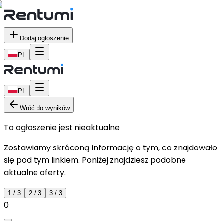
Dodaj ogłoszenie
PL
PL
Wróć do wyników
To ogłoszenie jest nieaktualne
Zostawiamy skróconą informację o tym, co znajdowało
się pod tym linkiem. Poniżej znajdziesz podobne
aktualne oferty.
1
/
3
2
/
3
3
/
3
0