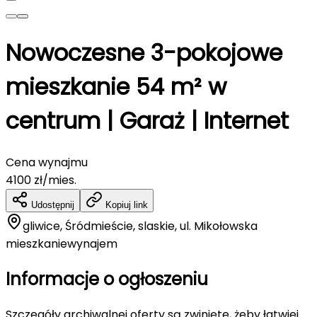
Nowoczesne 3-pokojowe
mieszkanie 54 m² w
centrum | Garaż | Internet
Cena wynajmu
4100
zł/mies.
Udostępnij
Kopiuj link
gliwice, Śródmieście, slaskie, ul. Mikołowska
mieszkanie
wynajem
Informacje o ogłoszeniu
Szczegóły archiwalnej oferty są zwinięte, żeby łatwiej