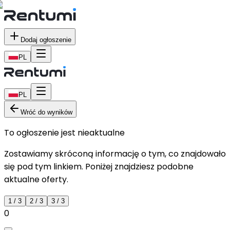
Dodaj ogłoszenie
PL
PL
Wróć do wyników
To ogłoszenie jest nieaktualne
Zostawiamy skróconą informację o tym, co znajdowało
się pod tym linkiem. Poniżej znajdziesz podobne
aktualne oferty.
1
/
3
2
/
3
3
/
3
0